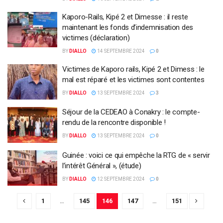
Kaporo-Rails, Kipé 2 et Dimesse : il reste
maintenant les fonds d’indemnisation des
victimes (déclaration)
BY
DIALLO
14 SEPTEMBRE 2024
0
Victimes de Kaporo rails, Kipé 2 et Dimess : le
mal est réparé et les victimes sont contentes
BY
DIALLO
13 SEPTEMBRE 2024
3
Séjour de la CEDEAO à Conakry : le compte-
rendu de la rencontre disponible !
BY
DIALLO
13 SEPTEMBRE 2024
0
Guinée : voici ce qui empêche la RTG de « servir
l’intérêt Général », (étude)
BY
DIALLO
12 SEPTEMBRE 2024
0
1
…
145
146
147
…
151