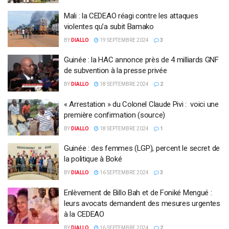
Mali : la CEDEAO réagi contre les attaques
violentes qu’a subit Bamako
BY
DIALLO
19 SEPTEMBRE 2024
3
Guinée : la HAC annonce près de 4 milliards GNF
de subvention à la presse privée
BY
DIALLO
18 SEPTEMBRE 2024
2
« Arrestation » du Colonel Claude Pivi : voici une
première confirmation (source)
BY
DIALLO
18 SEPTEMBRE 2024
1
Guinée : des femmes (LGP), percent le secret de
la politique à Boké
BY
DIALLO
16 SEPTEMBRE 2024
3
Enlèvement de Billo Bah et de Foniké Mengué :
leurs avocats demandent des mesures urgentes
à la CEDEAO
BY
DIALLO
16 SEPTEMBRE 2024
2