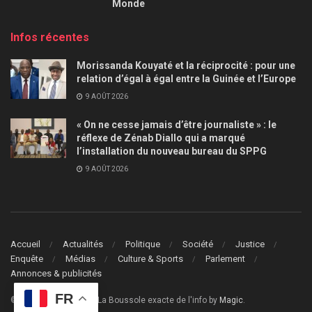
Monde
Infos récentes
Morissanda Kouyaté et la réciprocité : pour une
relation d’égal à égal entre la Guinée et l’Europe
9 AOÛT 2026
« On ne cesse jamais d’être journaliste » : le
réflexe de Zénab Diallo qui a marqué
l’installation du nouveau bureau du SPPG
9 AOÛT 2026
Accueil
Actualités
Politique
Société
Justice
Enquête
Médias
Culture & Sports
Parlement
Annonces & publicités
FR
© 2024
Le Guide Info
- La Boussole exacte de l'info by
Magic
.