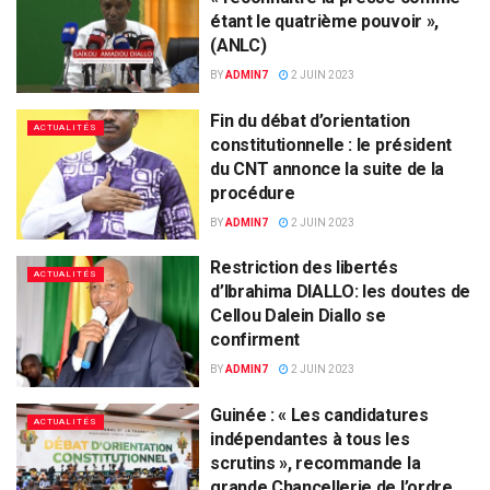
étant le quatrième pouvoir »,
(ANLC)
BY
ADMIN7
2 JUIN 2023
Fin du débat d’orientation
ACTUALITÉS
constitutionnelle : le président
du CNT annonce la suite de la
procédure
BY
ADMIN7
2 JUIN 2023
Restriction des libertés
ACTUALITÉS
d’Ibrahima DIALLO: les doutes de
Cellou Dalein Diallo se
confirment
BY
ADMIN7
2 JUIN 2023
Guinée : « Les candidatures
ACTUALITÉS
indépendantes à tous les
scrutins », recommande la
grande Chancellerie de l’ordre