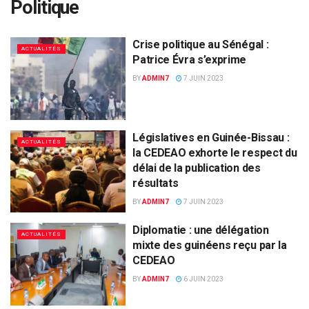
Politique
Crise politique au Sénégal :
ACTUALITÉS
Patrice Évra s’exprime
BY
ADMIN7
7 JUIN 2023
Législatives en Guinée-Bissau :
ACTUALITÉS
la CEDEAO exhorte le respect du
délai de la publication des
résultats
BY
ADMIN7
7 JUIN 2023
Diplomatie : une délégation
ACTUALITÉS
mixte des guinéens reçu par la
CEDEAO
BY
ADMIN7
6 JUIN 2023