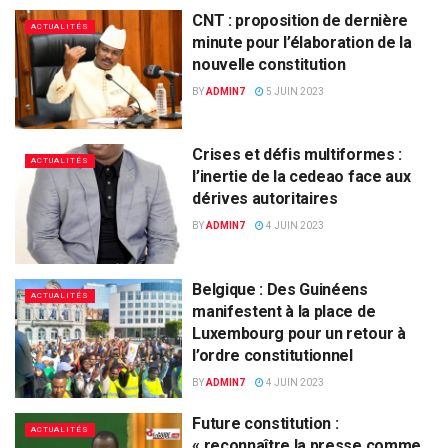
CNT : proposition de dernière
ACTUALITÉS
minute pour l’élaboration de la
nouvelle constitution
BY
ADMIN7
5 JUIN 2023
Crises et défis multiformes :
ACTUALITÉS
l’inertie de la cedeao face aux
dérives autoritaires
BY
ADMIN7
4 JUIN 2023
Belgique : Des Guinéens
ACTUALITÉS
manifestent à la place de
Luxembourg pour un retour à
l’ordre constitutionnel
BY
ADMIN7
4 JUIN 2023
Future constitution :
ACTUALITÉS
« reconnaître la presse comme