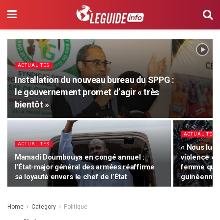
ACTUALITÉS
Installation du nouveau bureau du SPPG :
le gouvernement promet d’agir « très
bientôt »
ACTUALITÉS
ACTUALITÉS
« Nous lui d
Mamadi Doumbouya en congé annuel :
violence » 
l’État-major général des armées réaffirme
femme qui a
sa loyauté envers le chef de l’État
guinéenne
Home
Category
Politique