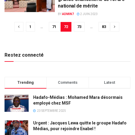
national de mérite
BY
ADMIN7
2 JUIN 2023
1
…
71
72
73
…
83
Restez connecté
Trending
Comments
Latest
Hadafo-Médias : Mohamed Mara désormais
employé chez MSF
23 SEPTEMBRE 2025
Urgent : Jacques Lewa quitte le groupe Hadafo
Médias, pour rejoindre Enabel !