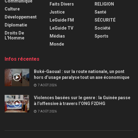
Communiqué
Faits Divers
RELIGION
Culture
Justice
Santé
Développement
LeGuide FM
SÉCURITÉ
Diplomatie
LeGuide TV
Société
Droits De
Médias
Sports
L'Homme
Monde
Infos récentes
Boké-Gaoual : sur la route nationale, un pont
hors d’usage paralyse tout un axe économique
7 AOÛT 2026
Violences basées sur le genre : la Guinée passe
à l’offensive à travers l’ONG F2DHG
7 AOÛT 2026