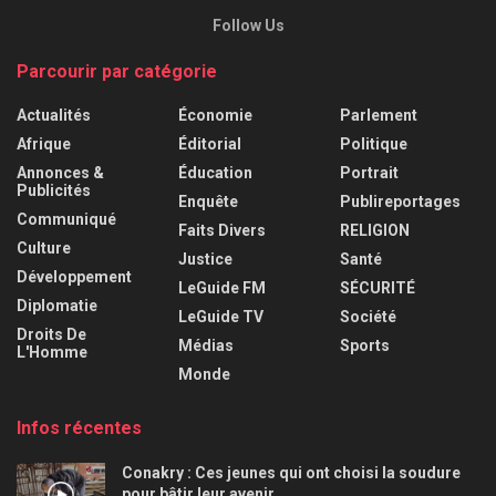
Follow Us
Parcourir par catégorie
Actualités
Économie
Parlement
Afrique
Éditorial
Politique
Annonces &
Éducation
Portrait
Publicités
Enquête
Publireportages
Communiqué
Faits Divers
RELIGION
Culture
Justice
Santé
Développement
LeGuide FM
SÉCURITÉ
Diplomatie
LeGuide TV
Société
Droits De
Médias
Sports
L'Homme
Monde
Infos récentes
Conakry : Ces jeunes qui ont choisi la soudure
pour bâtir leur avenir