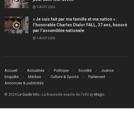
5 AOÛT 2026
« Je suis fait par ma famille et ma nation » :
l’honorable Charles Dialor FALL, 37 ans, honoré
par l’assemblée nationale
5 AOÛT 2026
Accueil
Actualités
Politique
Société
Justice
Enquête
Médias
Culture & Sports
Parlement
Annonces & publicités
© 2024
Le Guide Info
- La Boussole exacte de l'info by
Magic
.