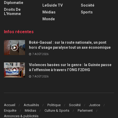
Diplomatie
LeGuide TV
Société
Droits De
Médias
Sports
L'Homme
Monde
Infos récentes
Boké-Gaoual : sur la route nationale, un pont
hors d’usage paralyse tout un axe économique
7 AOÛT 2026
Violences basées sur le genre : la Guinée passe
à l’offensive à travers l’ONG F2DHG
7 AOÛT 2026
Accueil
Actualités
Politique
Société
Justice
Enquête
Médias
Culture & Sports
Parlement
Annonces & publicités