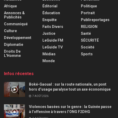
Afrique
Éditorial
Politique
Annonces &
Éducation
Portrait
Publicités
Enquête
Publireportages
Communiqué
Faits Divers
RELIGION
Culture
Justice
Santé
Développement
LeGuide FM
SÉCURITÉ
Diplomatie
LeGuide TV
Société
Droits De
Médias
Sports
L'Homme
Monde
Infos récentes
Boké-Gaoual : sur la route nationale, un pont
hors d’usage paralyse tout un axe économique
7 AOÛT 2026
Violences basées sur le genre : la Guinée passe
à l’offensive à travers l’ONG F2DHG