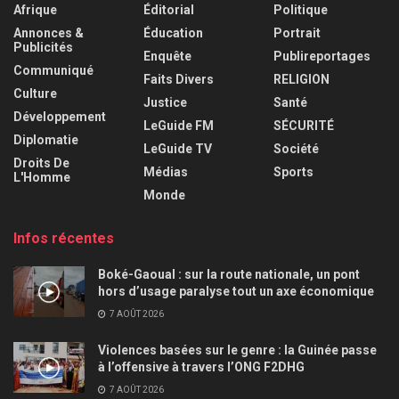
Afrique
Éditorial
Politique
Annonces &
Éducation
Portrait
Publicités
Enquête
Publireportages
Communiqué
Faits Divers
RELIGION
Culture
Justice
Santé
Développement
LeGuide FM
SÉCURITÉ
Diplomatie
LeGuide TV
Société
Droits De
Médias
Sports
L'Homme
Monde
Infos récentes
Boké-Gaoual : sur la route nationale, un pont
hors d’usage paralyse tout un axe économique
7 AOÛT 2026
Violences basées sur le genre : la Guinée passe
à l’offensive à travers l’ONG F2DHG
7 AOÛT 2026