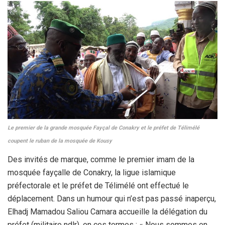
Le premier de la grande mosquée Fayçal de Conakry et le préfet de Télimélé
coupent le ruban de la mosquée de Kousy
Des invités de marque, comme le premier imam de la
mosquée fayçalle de Conakry, la ligue islamique
préfectorale et le préfet de Télimélé ont effectué le
déplacement. Dans un humour qui n’est pas passé inaperçu,
Elhadj Mamadou Saliou Camara accueille la délégation du
préfet (militaire ndlr), en ces termes : « Nous sommes en