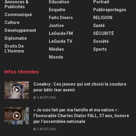
Annonces &
Éducation
Portrait
Publicités
Enquête
Publireportages
Communiqué
Faits Divers
RELIGION
Culture
Justice
Santé
Développement
LeGuide FM
SÉCURITÉ
Diplomatie
LeGuide TV
Société
Droits De
Médias
Sports
L'Homme
Monde
Infos récentes
Conakry : Ces jeunes qui ont choisi la soudure
pour bâtir leur avenir
5 AOÛT 2026
« Je suis fait par ma famille et ma nation » :
l’honorable Charles Dialor FALL, 37 ans, honoré
par l’assemblée nationale
5 AOÛT 2026