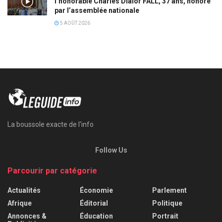
l’honorable Charles Dialor FALL, 37 ans, honoré
par l’assemblée nationale
5 AOÛT 2026
La boussole exacte de l'info
Follow Us
Parcourir par catégorie
Actualités
Économie
Parlement
Afrique
Éditorial
Politique
Annonces &
Éducation
Portrait