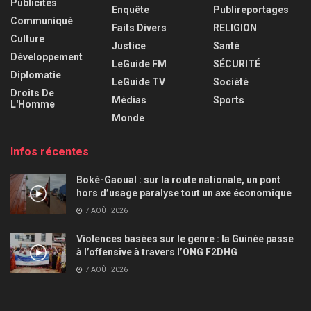
Publicités
Enquête
Publireportages
Communiqué
Faits Divers
RELIGION
Culture
Justice
Santé
Développement
LeGuide FM
SÉCURITÉ
Diplomatie
LeGuide TV
Société
Droits De
Médias
Sports
L'Homme
Monde
Infos récentes
Boké-Gaoual : sur la route nationale, un pont
hors d’usage paralyse tout un axe économique
7 AOÛT 2026
Violences basées sur le genre : la Guinée passe
à l’offensive à travers l’ONG F2DHG
7 AOÛT 2026