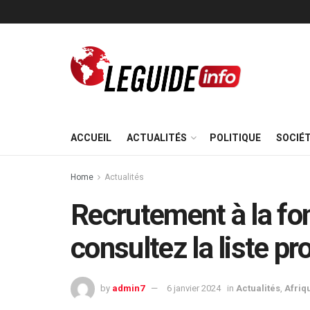
ACCUEIL
ACTUALITÉS
POLITIQUE
SOCIÉ
Home
Actualités
Recrutement à la fo
consultez la liste pro
by
admin7
6 janvier 2024
in
Actualités
,
Afriq