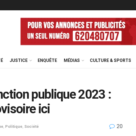
TÉ
JUSTICE
ENQUÊTE
MÉDIAS
CULTURE & SPORTS
nction publique 2023 :
visoire ici
20
ue
,
Politique
,
Société