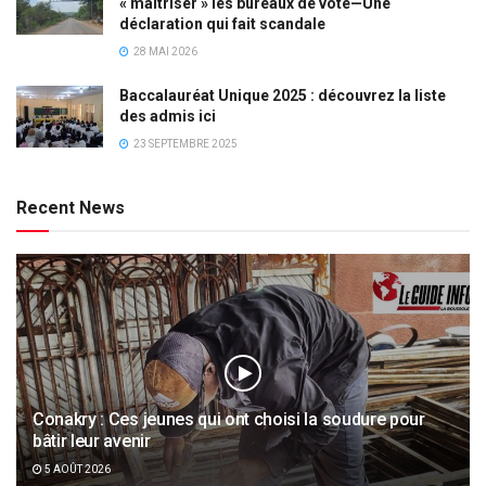
« maîtriser » les bureaux de vote—Une
déclaration qui fait scandale
28 MAI 2026
Baccalauréat Unique 2025 : découvrez la liste
des admis ici
23 SEPTEMBRE 2025
Recent News
Conakry : Ces jeunes qui ont choisi la soudure pour
bâtir leur avenir
5 AOÛT 2026