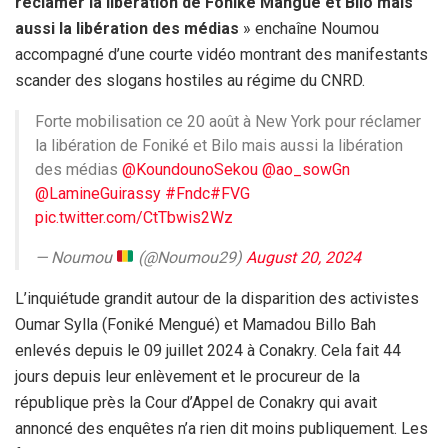
réclamer la libération de Foniké Mangué et Bilo mais
aussi la libération des médias
» enchaîne Noumou
accompagné d’une courte vidéo montrant des manifestants
scander des slogans hostiles au régime du CNRD.
Forte mobilisation ce 20 août à New York pour réclamer
la libération de Foniké et Bilo mais aussi la libération
des médias
@KoundounoSekou
@ao_sowGn
@LamineGuirassy
#Fndc
#FVG
pic.twitter.com/CtTbwis2Wz
— Noumou
(@Noumou29)
August 20, 2024
L’inquiétude grandit autour de la disparition des activistes
Oumar Sylla (Foniké Mengué) et Mamadou Billo Bah
enlevés depuis le 09 juillet 2024 à Conakry. Cela fait 44
jours depuis leur enlèvement et le procureur de la
république près la Cour d’Appel de Conakry qui avait
annoncé des enquêtes n’a rien dit moins publiquement. Les