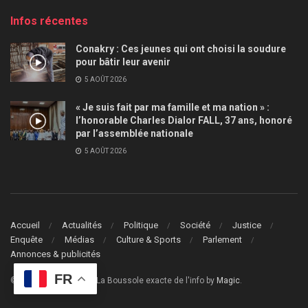
Infos récentes
Conakry : Ces jeunes qui ont choisi la soudure
pour bâtir leur avenir
5 AOÛT 2026
« Je suis fait par ma famille et ma nation » :
l’honorable Charles Dialor FALL, 37 ans, honoré
par l’assemblée nationale
5 AOÛT 2026
Accueil
Actualités
Politique
Société
Justice
Enquête
Médias
Culture & Sports
Parlement
Annonces & publicités
FR
© 2024
Le Guide Info
- La Boussole exacte de l'info by
Magic
.