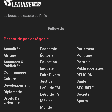
La boussole exacte de l'info
Follow Us
Parcourir par catégorie
Actualités
Économie
Parlement
Afrique
Éditorial
Politique
Annonces &
Éducation
Portrait
Publicités
Enquête
Publireportages
Communiqué
Faits Divers
RELIGION
Culture
Justice
Santé
Développement
LeGuide FM
SÉCURITÉ
Diplomatie
LeGuide TV
Société
Droits De
Médias
Sports
L'Homme
Monde