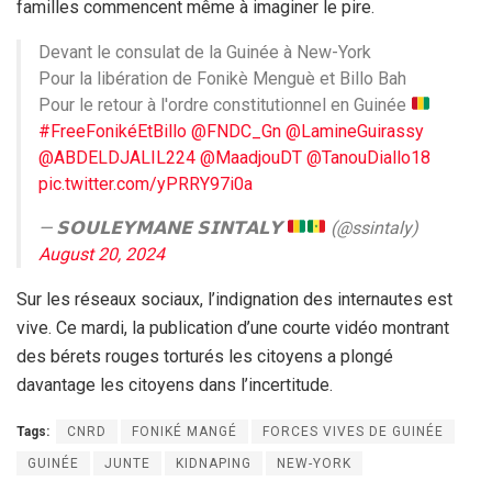
familles commencent même à imaginer le pire.
Devant le consulat de la Guinée à New-York
Pour la libération de Fonikè Menguè et Billo Bah
Pour le retour à l'ordre constitutionnel en Guinée
#FreeFonikéEtBillo
@FNDC_Gn
@LamineGuirassy
@ABDELDJALIL224
@MaadjouDT
@TanouDiallo18
pic.twitter.com/yPRRY97i0a
— 𝗦𝗢𝗨𝗟𝗘𝗬𝗠𝗔𝗡𝗘 𝗦𝗜𝗡𝗧𝗔𝗟𝗬
(@ssintaly)
August 20, 2024
Sur les réseaux sociaux, l’indignation des internautes est
vive. Ce mardi, la publication d’une courte vidéo montrant
des bérets rouges torturés les citoyens a plongé
davantage les citoyens dans l’incertitude.
Tags:
CNRD
FONIKÉ MANGÉ
FORCES VIVES DE GUINÉE
GUINÉE
JUNTE
KIDNAPING
NEW-YORK