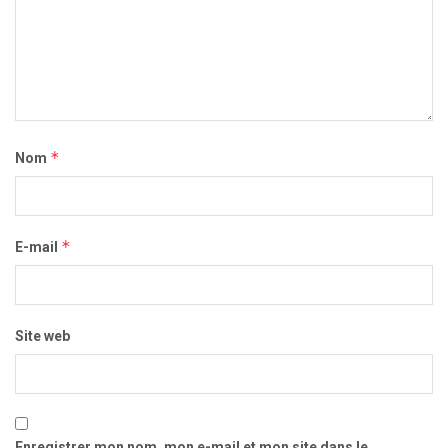
*
Nom
*
E-mail
Site web
Enregistrer mon nom, mon e-mail et mon site dans le