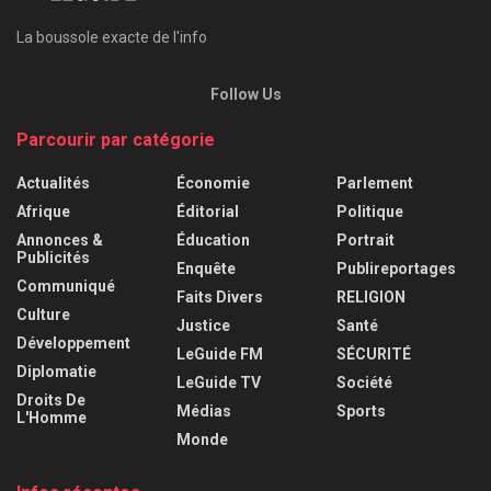
La boussole exacte de l'info
Follow Us
Parcourir par catégorie
Actualités
Économie
Parlement
Afrique
Éditorial
Politique
Annonces &
Éducation
Portrait
Publicités
Enquête
Publireportages
Communiqué
Faits Divers
RELIGION
Culture
Justice
Santé
Développement
LeGuide FM
SÉCURITÉ
Diplomatie
LeGuide TV
Société
Droits De
Médias
Sports
L'Homme
Monde