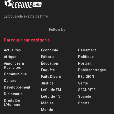
La boussole exacte de l'info
Follow Us
Parcourir par catégorie
Actualités
Économie
Parlement
Afrique
Éditorial
Politique
Annonces &
Éducation
Portrait
Publicités
Enquête
Publireportages
Communiqué
Faits Divers
RELIGION
Culture
Justice
Santé
Développement
LeGuide FM
SÉCURITÉ
Diplomatie
LeGuide TV
Société
Droits De
Médias
Sports
L'Homme
Monde