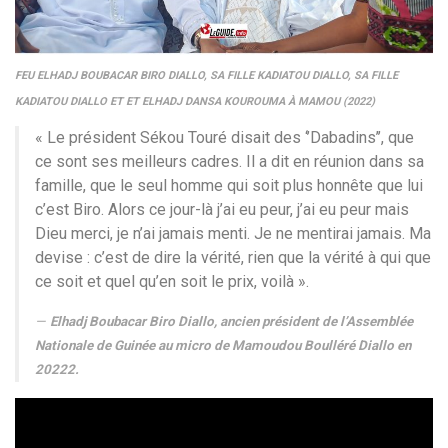
FEU ELHADJ BOUBACAR BIRO DIALLO, SA FILLE KADIATOU DIALLO, SA FILLE
KADIATOU DIALLO ET ET ELHADJ DANSA KOUROUMA À MAMOU (2022)
« Le président Sékou Touré disait des ‘’Dabadins’’, que
ce sont ses meilleurs cadres. Il a dit en réunion dans sa
famille, que le seul homme qui soit plus honnête que lui
c’est Biro. Alors ce jour-là j’ai eu peur, j’ai eu peur mais
Dieu merci, je n’ai jamais menti. Je ne mentirai jamais. Ma
devise : c’est de dire la vérité, rien que la vérité à qui que
ce soit et quel qu’en soit le prix, voilà ».
Elhadj Boubacar Biro Diallo, ancien président de l’Assemblée
Nationale de Guinée au micro de Mamoudou Boulléré Diallo en
20222.