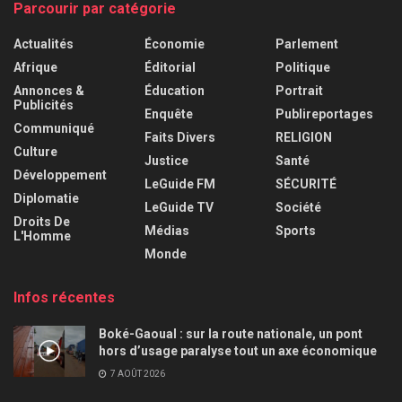
Parcourir par catégorie
Actualités
Économie
Parlement
Afrique
Éditorial
Politique
Annonces &
Éducation
Portrait
Publicités
Enquête
Publireportages
Communiqué
Faits Divers
RELIGION
Culture
Justice
Santé
Développement
LeGuide FM
SÉCURITÉ
Diplomatie
LeGuide TV
Société
Droits De
Médias
Sports
L'Homme
Monde
Infos récentes
Boké-Gaoual : sur la route nationale, un pont
hors d’usage paralyse tout un axe économique
7 AOÛT 2026