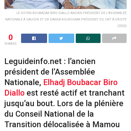
LE DOYEN BOUBACAR BIRO DIALLO ANCIEN PRÉSIDENT DE L'ASSEMBLÉE
NATIONALE À GAUCHE ET DR DANSA KOUROUMA PRÉSIDENT DU CNT À DROITE
(2022)
0
SHARES
Leguideinfo.net : l’ancien
président de l’Assemblée
Nationale,
Elhadj Boubacar Biro
Diallo
est resté actif et tranchant
jusqu’au bout. Lors de la plénière
du Conseil National de la
Transition délocalisée à Mamou