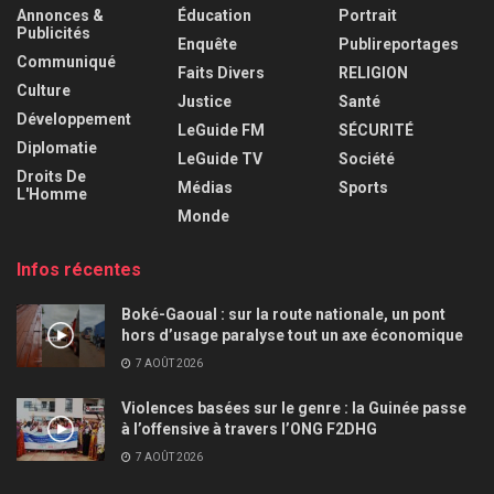
Annonces &
Éducation
Portrait
Publicités
Enquête
Publireportages
Communiqué
Faits Divers
RELIGION
Culture
Justice
Santé
Développement
LeGuide FM
SÉCURITÉ
Diplomatie
LeGuide TV
Société
Droits De
Médias
Sports
L'Homme
Monde
Infos récentes
Boké-Gaoual : sur la route nationale, un pont
hors d’usage paralyse tout un axe économique
7 AOÛT 2026
Violences basées sur le genre : la Guinée passe
à l’offensive à travers l’ONG F2DHG
7 AOÛT 2026