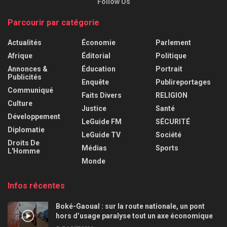
Follow Us
Parcourir par catégorie
Actualités
Économie
Parlement
Afrique
Éditorial
Politique
Annonces &
Éducation
Portrait
Publicités
Enquête
Publireportages
Communiqué
Faits Divers
RELIGION
Culture
Justice
Santé
Développement
LeGuide FM
SÉCURITÉ
Diplomatie
LeGuide TV
Société
Droits De
Médias
Sports
L'Homme
Monde
Infos récentes
Boké-Gaoual : sur la route nationale, un pont
hors d’usage paralyse tout un axe économique