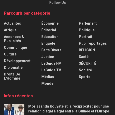
Follow Us
Parcourir par catégorie
Actualités
Économie
Parlement
Afrique
Éditorial
Politique
Annonces &
Éducation
Portrait
Publicités
Enquête
Publireportages
Communiqué
Faits Divers
RELIGION
Culture
Justice
Santé
Développement
LeGuide FM
SÉCURITÉ
Diplomatie
LeGuide TV
Société
Droits De
Médias
Sports
L'Homme
Monde
Infos récentes
Morissanda Kouyaté et la réciprocité : pour une
relation d’égal à égal entre la Guinée et l’Europe