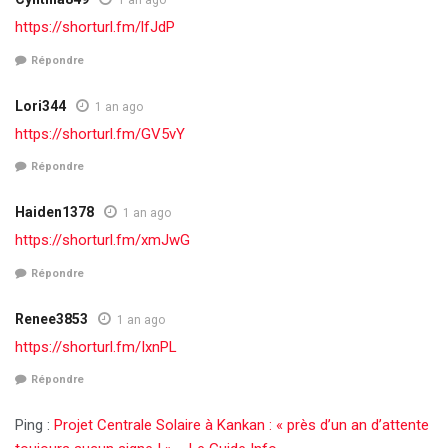
1 an ago
https://shorturl.fm/lfJdP
Répondre
Lori344
1 an ago
https://shorturl.fm/GV5vY
Répondre
Haiden1378
1 an ago
https://shorturl.fm/xmJwG
Répondre
Renee3853
1 an ago
https://shorturl.fm/IxnPL
Répondre
Ping :
Projet Centrale Solaire à Kankan : « près d’un an d’attente