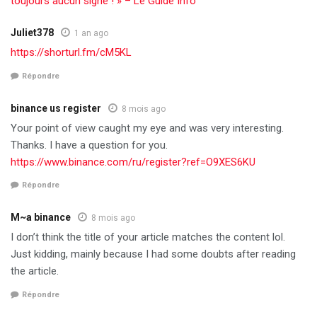
toujours aucun signe ! » – Le Guide Info
Juliet378
1 an ago
https://shorturl.fm/cM5KL
Répondre
binance us register
8 mois ago
Your point of view caught my eye and was very interesting.
Thanks. I have a question for you.
https://www.binance.com/ru/register?ref=O9XES6KU
Répondre
M~a binance
8 mois ago
I don’t think the title of your article matches the content lol.
Just kidding, mainly because I had some doubts after reading
the article.
Répondre