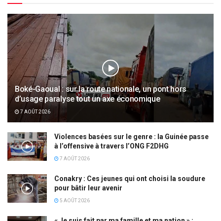
Boké-Gaoual : sur la route nationale, un pont hors
d’usage paralyse tout un axe économique
7 AOÛT 2026
Violences basées sur le genre : la Guinée passe
à l’offensive à travers l’ONG F2DHG
7 AOÛT 2026
Conakry : Ces jeunes qui ont choisi la soudure
pour bâtir leur avenir
5 AOÛT 2026
« Je suis fait par ma famille et ma nation » :