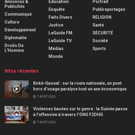
Annonces &
Éducation
Portrait
Publicités
Enquête
Publireportages
Communiqué
Faits Divers
RELIGION
Culture
Justice
Santé
Développement
LeGuide FM
SÉCURITÉ
Diplomatie
LeGuide TV
Société
Droits De
Médias
Sports
L'Homme
Monde
Infos récentes
Boké-Gaoual : sur la route nationale, un pont
hors d’usage paralyse tout un axe économique
7 AOÛT 2026
Violences basées sur le genre : la Guinée passe
à l’offensive à travers l’ONG F2DHG
7 AOÛT 2026