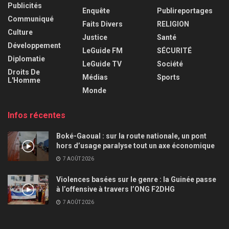
Publicités
Enquête
Publireportages
Communiqué
Faits Divers
RELIGION
Culture
Justice
Santé
Développement
LeGuide FM
SÉCURITÉ
Diplomatie
LeGuide TV
Société
Droits De
Médias
Sports
L'Homme
Monde
Infos récentes
Boké-Gaoual : sur la route nationale, un pont
hors d’usage paralyse tout un axe économique
7 AOÛT 2026
Violences basées sur le genre : la Guinée passe
à l’offensive à travers l’ONG F2DHG
7 AOÛT 2026