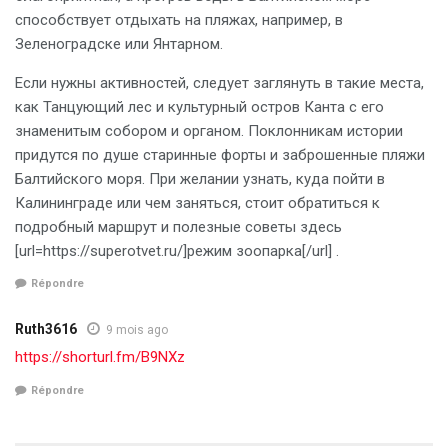
способствует отдыхать на пляжах, например, в
Зеленоградске или Янтарном.
Если нужны активностей, следует заглянуть в такие места,
как Танцующий лес и культурный остров Канта с его
знаменитым собором и органом. Поклонникам истории
придутся по душе старинные форты и заброшенные пляжи
Балтийского моря. При желании узнать, куда пойти в
Калининграде или чем заняться, стоит обратиться к
подробный маршрут и полезные советы здесь
[url=https://superotvet.ru/]режим зоопарка[/url] .
Répondre
Ruth3616
9 mois ago
https://shorturl.fm/B9NXz
Répondre