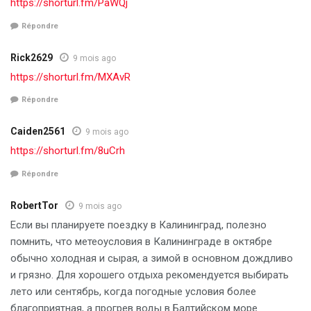
https://shorturl.fm/PaWQj
Répondre
Rick2629
9 mois ago
https://shorturl.fm/MXAvR
Répondre
Caiden2561
9 mois ago
https://shorturl.fm/8uCrh
Répondre
RobertTor
9 mois ago
Если вы планируете поездку в Калининград, полезно
помнить, что метеоусловия в Калининграде в октябре
обычно холодная и сырая, а зимой в основном дождливо
и грязно. Для хорошего отдыха рекомендуется выбирать
лето или сентябрь, когда погодные условия более
благоприятная, а прогрев воды в Балтийском море