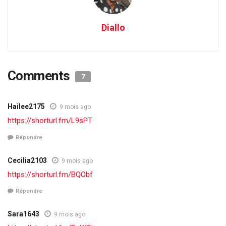
Diallo
Comments
7
Hailee2175
9 mois ago
https://shorturl.fm/L9sPT
Répondre
Cecilia2103
9 mois ago
https://shorturl.fm/BQObf
Répondre
Sara1643
9 mois ago