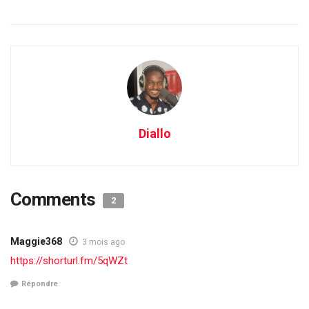
Diallo
Comments
2
Maggie368
3 mois ago
https://shorturl.fm/5qWZt
Répondre