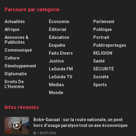
Parcourir par catégorie
Actualités
Économie
Parlement
Afrique
Éditorial
Politique
Annonces &
Éducation
Portrait
Publicités
Enquête
Publireportages
Communiqué
Faits Divers
RELIGION
Culture
Justice
Santé
Développement
LeGuide FM
SÉCURITÉ
Diplomatie
LeGuide TV
Société
Droits De
Médias
Sports
L'Homme
Monde
Infos récentes
Boké-Gaoual : sur la route nationale, un pont
hors d’usage paralyse tout un axe économique
7 AOÛT 2026