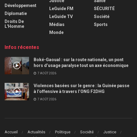
Justice
Santé
Développement
LeGuide FM
SÉCURITÉ
Diplomatie
LeGuide TV
Société
Droits De
Médias
Sports
L'Homme
Monde
Infos récentes
Boké-Gaoual : sur la route nationale, un pont
hors d’usage paralyse tout un axe économique
7 AOÛT 2026
Violences basées sur le genre : la Guinée passe
à l’offensive à travers l’ONG F2DHG
7 AOÛT 2026
Accueil
Actualités
Politique
Société
Justice