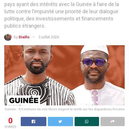
pays ayant des intérêts avec la Guinée à faire de la
lutte contre l’impunité une priorité de leur dialogue
politique, des investissements et financements
publics étrangers.
by
Diallo
3 juillet 2026
Guinée : 9,3 millions de voix libres exigent la vérité sur les disparitions forcées
0
SHARES