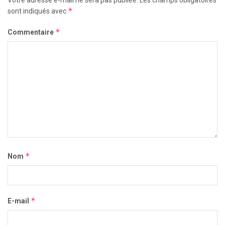
Votre adresse e-mail ne sera pas publiée.
Les champs obligatoires
*
sont indiqués avec
*
Commentaire
*
Nom
*
E-mail