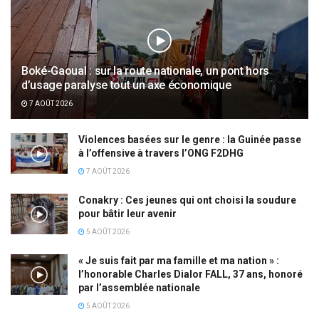
Boké-Gaoual : sur la route nationale, un pont hors
d’usage paralyse tout un axe économique
7 AOÛT 2026
Violences basées sur le genre : la Guinée passe
à l’offensive à travers l’ONG F2DHG
7 AOÛT 2026
Conakry : Ces jeunes qui ont choisi la soudure
pour bâtir leur avenir
5 AOÛT 2026
« Je suis fait par ma famille et ma nation » :
l’honorable Charles Dialor FALL, 37 ans, honoré
par l’assemblée nationale
5 AOÛT 2026