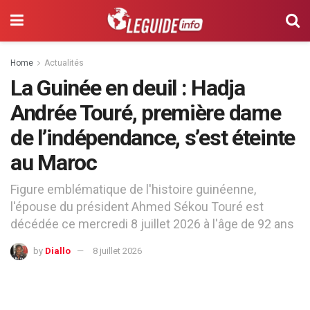
Home
Actualités
La Guinée en deuil : Hadja
Andrée Touré, première dame
de l’indépendance, s’est éteinte
au Maroc
Figure emblématique de l'histoire guinéenne,
l'épouse du président Ahmed Sékou Touré est
décédée ce mercredi 8 juillet 2026 à l'âge de 92 ans
by
Diallo
8 juillet 2026