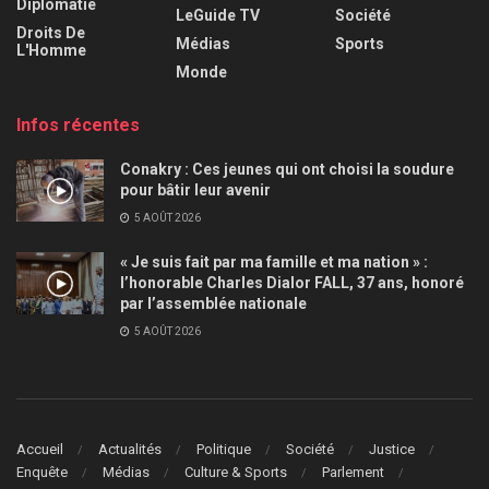
Diplomatie
LeGuide TV
Société
Droits De
Médias
Sports
L'Homme
Monde
Infos récentes
Conakry : Ces jeunes qui ont choisi la soudure
pour bâtir leur avenir
5 AOÛT 2026
« Je suis fait par ma famille et ma nation » :
l’honorable Charles Dialor FALL, 37 ans, honoré
par l’assemblée nationale
5 AOÛT 2026
Accueil
Actualités
Politique
Société
Justice
Enquête
Médias
Culture & Sports
Parlement