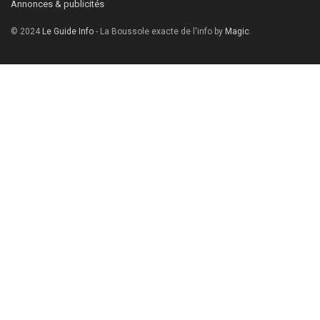
Annonces & publicités
© 2024
Le Guide Info
- La Boussole exacte de l'info by
Magic
.