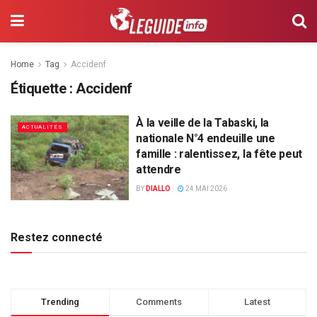
Home
Tag
Accidenf
Étiquette :
Accidenf
À la veille de la Tabaski, la
ACTUALITÉS
nationale N°4 endeuille une
famille : ralentissez, la fête peut
attendre
BY
DIALLO
24 MAI 2026
Restez connecté
Trending
Comments
Latest