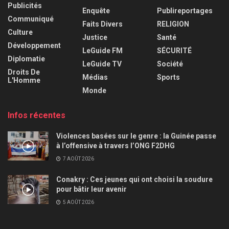
Publicités
Enquête
Publireportages
Communiqué
Faits Divers
RELIGION
Culture
Justice
Santé
Développement
LeGuide FM
SÉCURITÉ
Diplomatie
LeGuide TV
Société
Droits De
Médias
Sports
L'Homme
Monde
Infos récentes
Violences basées sur le genre : la Guinée passe
à l’offensive à travers l’ONG F2DHG
7 AOÛT 2026
Conakry : Ces jeunes qui ont choisi la soudure
pour bâtir leur avenir
5 AOÛT 2026