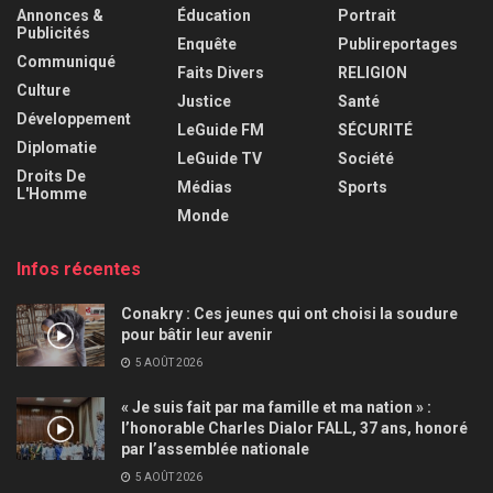
Annonces &
Éducation
Portrait
Publicités
Enquête
Publireportages
Communiqué
Faits Divers
RELIGION
Culture
Justice
Santé
Développement
LeGuide FM
SÉCURITÉ
Diplomatie
LeGuide TV
Société
Droits De
Médias
Sports
L'Homme
Monde
Infos récentes
Conakry : Ces jeunes qui ont choisi la soudure
pour bâtir leur avenir
5 AOÛT 2026
« Je suis fait par ma famille et ma nation » :
l’honorable Charles Dialor FALL, 37 ans, honoré
par l’assemblée nationale
5 AOÛT 2026