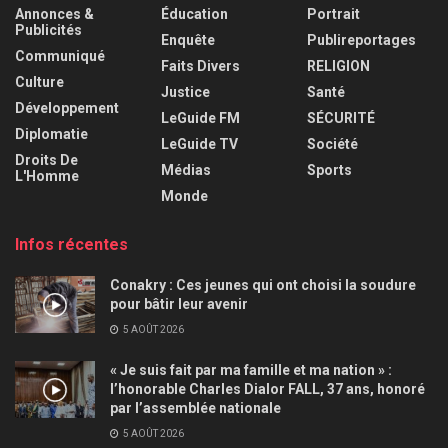
Annonces &
Éducation
Portrait
Publicités
Enquête
Publireportages
Communiqué
Faits Divers
RELIGION
Culture
Justice
Santé
Développement
LeGuide FM
SÉCURITÉ
Diplomatie
LeGuide TV
Société
Droits De
Médias
Sports
L'Homme
Monde
Infos récentes
Conakry : Ces jeunes qui ont choisi la soudure
pour bâtir leur avenir
5 AOÛT 2026
« Je suis fait par ma famille et ma nation » :
l’honorable Charles Dialor FALL, 37 ans, honoré
par l’assemblée nationale
5 AOÛT 2026