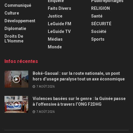
Enquête
Publireportages
Communiqué
Faits Divers
RELIGION
Culture
Justice
Santé
Développement
LeGuide FM
SÉCURITÉ
Diplomatie
LeGuide TV
Société
Droits De
Médias
Sports
L'Homme
Monde
Infos récentes
Boké-Gaoual : sur la route nationale, un pont
hors d’usage paralyse tout un axe économique
7 AOÛT 2026
Violences basées sur le genre : la Guinée passe
à l’offensive à travers l’ONG F2DHG
7 AOÛT 2026