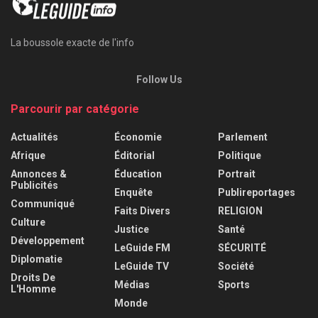
La boussole exacte de l'info
Follow Us
Parcourir par catégorie
Actualités
Économie
Parlement
Afrique
Éditorial
Politique
Annonces &
Éducation
Portrait
Publicités
Enquête
Publireportages
Communiqué
Faits Divers
RELIGION
Culture
Justice
Santé
Développement
LeGuide FM
SÉCURITÉ
Diplomatie
LeGuide TV
Société
Droits De
Médias
Sports
L'Homme
Monde