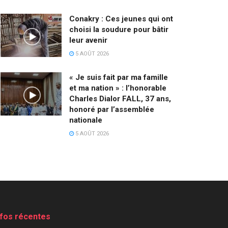
Conakry : Ces jeunes qui ont
choisi la soudure pour bâtir
leur avenir
5 AOÛT 2026
« Je suis fait par ma famille
et ma nation » : l’honorable
Charles Dialor FALL, 37 ans,
honoré par l’assemblée
nationale
5 AOÛT 2026
nfos récentes