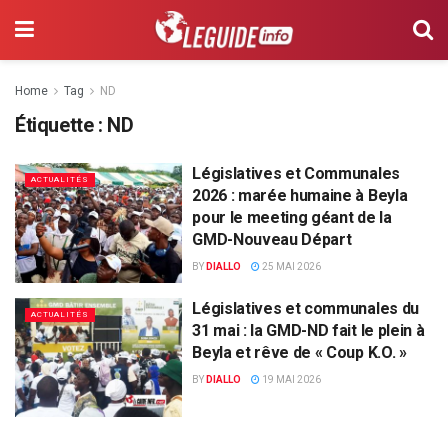
Home
Tag
ND
Étiquette :
ND
Législatives et Communales
ACTUALITÉS
2026 : marée humaine à Beyla
pour le meeting géant de la
GMD-Nouveau Départ
BY
DIALLO
25 MAI 2026
Législatives et communales du
ACTUALITÉS
31 mai : la GMD-ND fait le plein à
Beyla et rêve de « Coup K.O. »
BY
DIALLO
19 MAI 2026