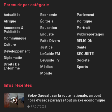
Parcourir par catégorie
Actualités
Économie
Parlement
Afrique
Éditorial
Politique
Annonces &
Éducation
Portrait
Publicités
Enquête
Publireportages
Communiqué
Faits Divers
RELIGION
Culture
Justice
Santé
Développement
LeGuide FM
SÉCURITÉ
Diplomatie
LeGuide TV
Société
Droits De
Médias
Sports
L'Homme
Monde
Infos récentes
Boké-Gaoual : sur la route nationale, un pont
hors d’usage paralyse tout un axe économique
7 AOÛT 2026