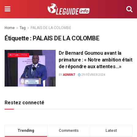
Home
Tag
PALAIS DE LA COLOMBE
Étiquette :
PALAIS DE LA COLOMBE
Dr Bernard Goumou avant la
ACTUALITÉS
primature : « Notre ambition était
de répondre aux attentes…»
BY
ADMIN7
29 FÉVRIER 2024
Restez connecté
Trending
Comments
Latest