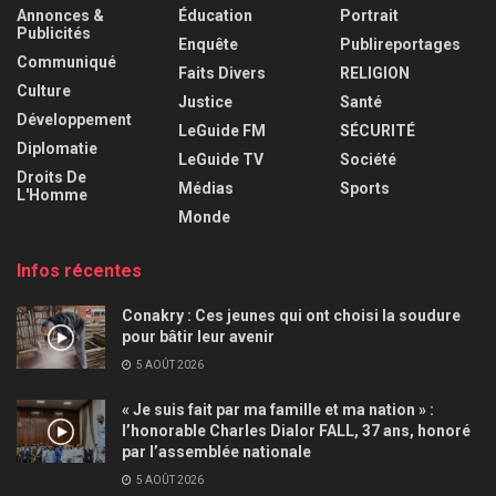
Annonces &
Éducation
Portrait
Publicités
Enquête
Publireportages
Communiqué
Faits Divers
RELIGION
Culture
Justice
Santé
Développement
LeGuide FM
SÉCURITÉ
Diplomatie
LeGuide TV
Société
Droits De
Médias
Sports
L'Homme
Monde
Infos récentes
Conakry : Ces jeunes qui ont choisi la soudure
pour bâtir leur avenir
5 AOÛT 2026
« Je suis fait par ma famille et ma nation » :
l’honorable Charles Dialor FALL, 37 ans, honoré
par l’assemblée nationale
5 AOÛT 2026