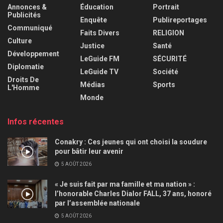
Annonces &
Éducation
Portrait
Publicités
Enquête
Publireportages
Communiqué
Faits Divers
RELIGION
Culture
Justice
Santé
Développement
LeGuide FM
SÉCURITÉ
Diplomatie
LeGuide TV
Société
Droits De
Médias
Sports
L'Homme
Monde
Infos récentes
Conakry : Ces jeunes qui ont choisi la soudure
pour bâtir leur avenir
5 AOÛT 2026
« Je suis fait par ma famille et ma nation » :
l’honorable Charles Dialor FALL, 37 ans, honoré
par l’assemblée nationale
5 AOÛT 2026