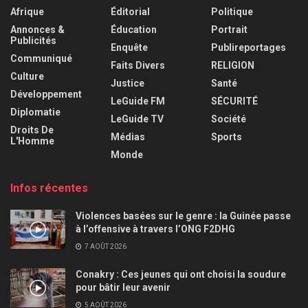
Afrique
Éditorial
Politique
Annonces &
Éducation
Portrait
Publicités
Enquête
Publireportages
Communiqué
Faits Divers
RELIGION
Culture
Justice
Santé
Développement
LeGuide FM
SÉCURITÉ
Diplomatie
LeGuide TV
Société
Droits De
Médias
Sports
L'Homme
Monde
Infos récentes
Violences basées sur le genre : la Guinée passe
à l’offensive à travers l’ONG F2DHG
7 AOÛT 2026
Conakry : Ces jeunes qui ont choisi la soudure
pour bâtir leur avenir
5 AOÛT 2026