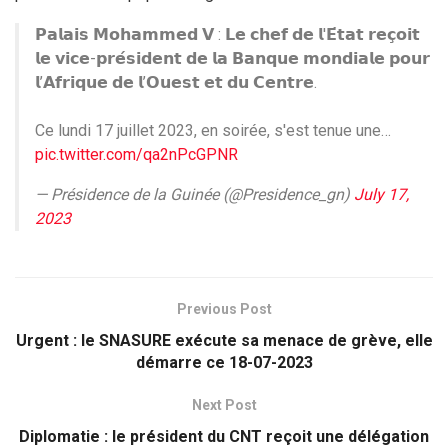
𝗣𝗮𝗹𝗮𝗶𝘀 𝗠𝗼𝗵𝗮𝗺𝗺𝗲𝗱 𝗩 : 𝗟𝗲 𝗰𝗵𝗲𝗳 𝗱𝗲 𝗹'𝗘́𝘁𝗮𝘁 𝗿𝗲𝗰̧𝗼𝗶𝘁
𝗹𝗲 𝘃𝗶𝗰𝗲-𝗽𝗿𝗲́𝘀𝗶𝗱𝗲𝗻𝘁 𝗱𝗲 𝗹𝗮 𝗕𝗮𝗻𝗾𝘂𝗲 𝗺𝗼𝗻𝗱𝗶𝗮𝗹𝗲 𝗽𝗼𝘂𝗿
𝗹’𝗔𝗳𝗿𝗶𝗾𝘂𝗲 𝗱𝗲 𝗹’𝗢𝘂𝗲𝘀𝘁 𝗲𝘁 𝗱𝘂 𝗖𝗲𝗻𝘁𝗿𝗲.
Ce lundi 17 juillet 2023, en soirée, s'est tenue une…
pic.twitter.com/qa2nPcGPNR
— Présidence de la Guinée (@Presidence_gn)
July 17,
2023
Previous Post
Urgent : le SNASURE exécute sa menace de grève, elle
démarre ce 18-07-2023
Next Post
Diplomatie : le président du CNT reçoit une délégation