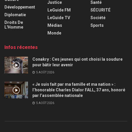
Justice
Santé
Développement
LeGuide FM
SÉCURITÉ
Diplomatie
LeGuide TV
Société
Droits De
Médias
Sports
L'Homme
Monde
Infos récentes
Conakry : Ces jeunes qui ont choisi la soudure
pour bâtir leur avenir
5 AOÛT 2026
« Je suis fait par ma famille et ma nation » :
l’honorable Charles Dialor FALL, 37 ans, honoré
par l’assemblée nationale
5 AOÛT 2026