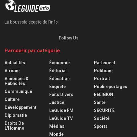
La boussole exacte de l'info
Follow Us
Parcourir par catégorie
Actualités
Économie
Parlement
Afrique
Éditorial
Politique
Annonces &
Éducation
Portrait
Publicités
Enquête
Publireportages
Communiqué
Faits Divers
RELIGION
Culture
Justice
Santé
Développement
LeGuide FM
SÉCURITÉ
Diplomatie
LeGuide TV
Société
Droits De
Médias
Sports
L'Homme
Monde