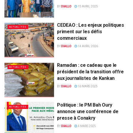
BY
DIALLO
15 AVRIL 2025
CEDEAO : Les enjeux politiques
ACTUALITÉS
priment sur les défis
commerciaux
BY
DIALLO
14 AVRIL 2026
Ramadan : ce cadeau que le
ACTUALITÉS
président de la transition offre
aux journalistes de Kankan
BY
DIALLO
16 MARS 2025
Politique : le PM Bah Oury
ACTUALITÉS
annonce une conférence de
presse à Conakry
BY
DIALLO
4 MARS 2025