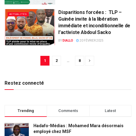
Disparitions forcées : TLP –
ACTUALITÉS
Guinée invite à la libération
immédiate et inconditionnelle de
l’activiste Abdoul Sacko
BY
DIALLO
20 FÉVRIER 2025
1
2
…
8
Restez connecté
Trending
Comments
Latest
Hadafo-Médias : Mohamed Mara désormais
employé chez MSF