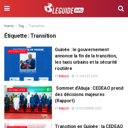
Home
Tag
Transition
Étiquette :
Transition
Guinée : le gouvernement
ACTUALITÉS
annonce la fin de la transition,
les taxis urbains et la sécurité
routière
BY
DIALLO
13 JUILLET 2026
Sommet d’Abuja : CEDEAO prend
ACTUALITÉS
des décisions majeures
(Rapport)
BY
DIALLO
15 DÉCEMBRE 2025
Transition en Guinée : la CEDEAO