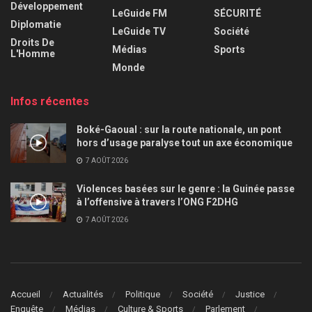
Développement
LeGuide FM
SÉCURITÉ
Diplomatie
LeGuide TV
Société
Droits De
Médias
Sports
L'Homme
Monde
Infos récentes
Boké-Gaoual : sur la route nationale, un pont
hors d’usage paralyse tout un axe économique
7 AOÛT 2026
Violences basées sur le genre : la Guinée passe
à l’offensive à travers l’ONG F2DHG
7 AOÛT 2026
Accueil
Actualités
Politique
Société
Justice
Enquête
Médias
Culture & Sports
Parlement