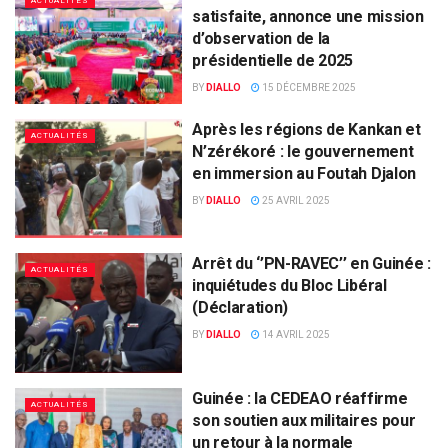
ACTUALITÉS
satisfaite, annonce une mission
d’observation de la
présidentielle de 2025
BY
DIALLO
15 DÉCEMBRE 2025
Après les régions de Kankan et
ACTUALITÉS
N’zérékoré : le gouvernement
en immersion au Foutah Djalon
BY
DIALLO
25 AVRIL 2025
Arrêt du ‘’PN-RAVEC’’ en Guinée :
ACTUALITÉS
inquiétudes du Bloc Libéral
(Déclaration)
BY
DIALLO
14 AVRIL 2025
Guinée : la CEDEAO réaffirme
ACTUALITÉS
son soutien aux militaires pour
un retour à la normale