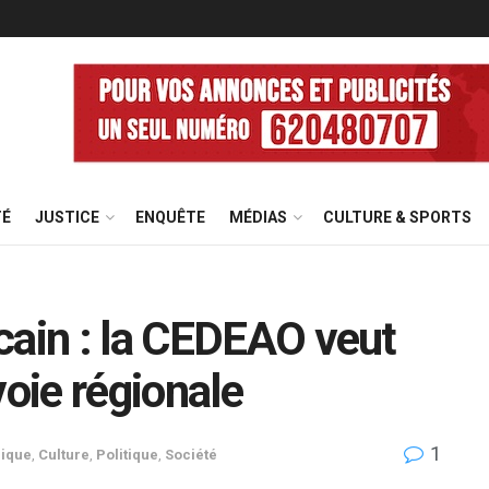
TÉ
JUSTICE
ENQUÊTE
MÉDIAS
CULTURE & SPORTS
cain : la CEDEAO veut
voie régionale
1
rique
,
Culture
,
Politique
,
Société