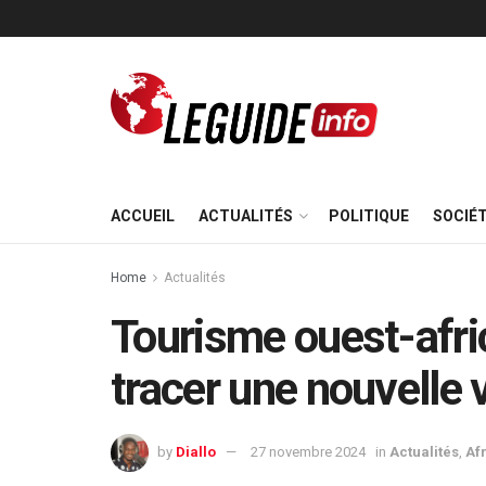
ACCUEIL
ACTUALITÉS
POLITIQUE
SOCIÉ
Home
Actualités
Tourisme ouest-afri
tracer une nouvelle 
by
Diallo
27 novembre 2024
in
Actualités
,
Af