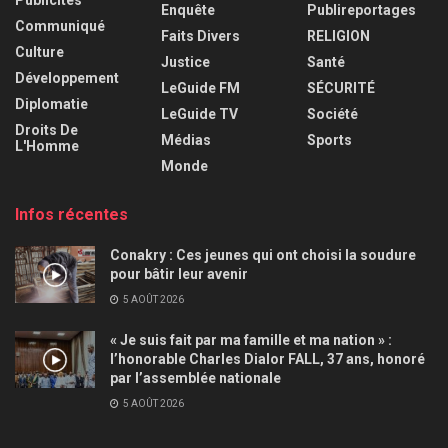
Publicités
Enquête
Publireportages
Communiqué
Faits Divers
RELIGION
Culture
Justice
Santé
Développement
LeGuide FM
SÉCURITÉ
Diplomatie
LeGuide TV
Société
Droits De
Médias
Sports
L'Homme
Monde
Infos récentes
Conakry : Ces jeunes qui ont choisi la soudure
pour bâtir leur avenir
5 AOÛT 2026
« Je suis fait par ma famille et ma nation » :
l’honorable Charles Dialor FALL, 37 ans, honoré
par l’assemblée nationale
5 AOÛT 2026