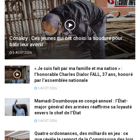
Conakry : Ces jeunes qui ont choisi la soudure pour
bâtir leur avenir
5 AOÛT 2026
« Je suis fait par ma famille et ma nation » :
l’honorable Charles Dialor FALL, 37 ans, honoré
par l’assemblée nationale
5 AOÛT 2026
Mamadi Doumbouya en congé annuel : l’État-
major général des armées réaffirme sa loyauté
envers le chef de l’État
3 AOÛT 2026
Quatre ordonnances, des milliards en jeu : ce
que révèle le rapport de la Commission des lois