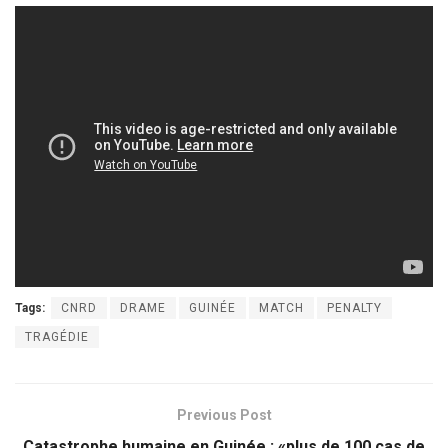
Tags:
CNRD
DRAME
GUINÉE
MATCH
PENALTY
TRAGÉDIE
Previous Post
Catastrophe humaine en Guinée : «plus de 100 cas de