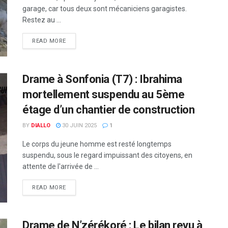
garage, car tous deux sont mécaniciens garagistes.
Restez au ...
READ MORE
Drame à Sonfonia (T7) : Ibrahima
mortellement suspendu au 5ème
étage d’un chantier de construction
BY
DIALLO
30 JUIN 2025
1
Le corps du jeune homme est resté longtemps
suspendu, sous le regard impuissant des citoyens, en
attente de l'arrivée de ...
READ MORE
Drame de N’zérékoré : Le bilan revu à