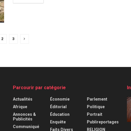
2
3
Parcourir par catégorie
I
Actualités
Économie
Parlement
Afrique
Éditorial
Politique
Annonces &
Éducation
Portrait
Publicités
Enquête
Publireportages
Communiqué
Faits Divers
RELIGION