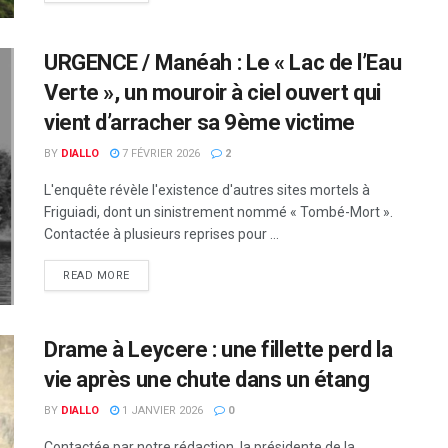
URGENCE / Manéah : Le « Lac de l’Eau
Verte », un mouroir à ciel ouvert qui
vient d’arracher sa 9ème victime
BY
DIALLO
7 FÉVRIER 2026
2
L'enquête révèle l'existence d'autres sites mortels à
Friguiadi, dont un sinistrement nommé « Tombé-Mort ».
Contactée à plusieurs reprises pour ...
READ MORE
Drame à Leycere : une fillette perd la
vie après une chute dans un étang
BY
DIALLO
1 JANVIER 2026
0
Contactée par notre rédaction, la présidente de la