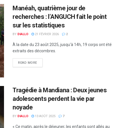
Manéah, quatrième jour de
recherches : l’ANGUCH fait le point
sur les statistiques
BY
DIALLO
21 FÉVRIER 2026
2
À la date du 23 août 2025, jusqu'à 14h, 19 corps ont été
extraits des décombres.
READ MORE
Tragédie à Mandiana : Deux jeunes
adolescents perdent la vie par
noyade
BY
DIALLO
13 AOÛT 2025
7
« Ce matin, après le déjeuner, les enfants sont allés au