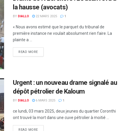
la hausse (avocats)
BY
DIALLO
22 MARS 2025
1
« Nous avons estimé que le parquet du tribunal de
première instance ne voulait absolument rien faire. La
plainte a ...
READ MORE
Urgent : un nouveau drame signalé au
dépôt pétrolier de Kaloum
BY
DIALLO
6 MARS 2025
1
ce lundi, 03 mars 2025, deux jeunes du quartier Coronthi
ont trouvé la mort dans une cuve pétrolier à moitié ...
READ MORE