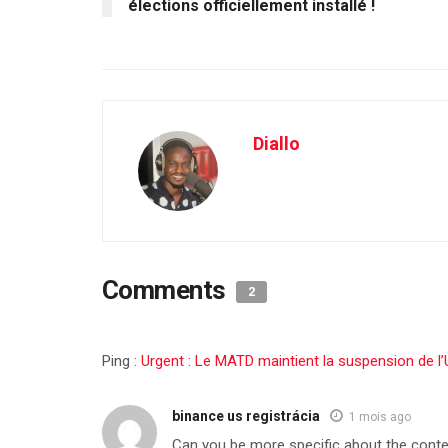
élections officiellement installé !
Diallo
Comments
2
Ping :
Urgent : Le MATD maintient la suspension de 
binance us registrácia
1 mois ago
Can you be more specific about the content