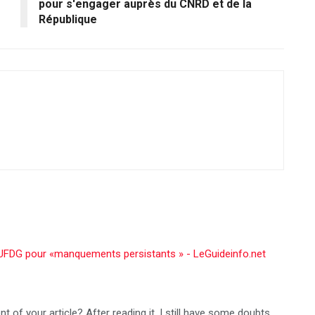
pour s'engager auprès du CNRD et de la
République
l’UFDG pour «manquements persistants » - LeGuideinfo.net
 of your article? After reading it, I still have some doubts.