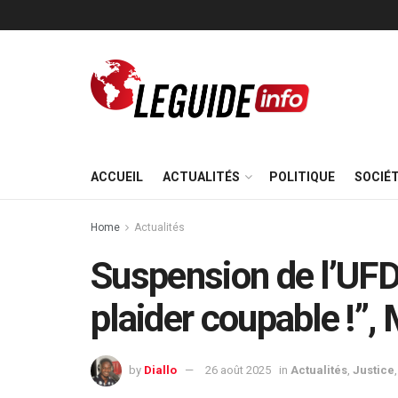
ACCUEIL
ACTUALITÉS
POLITIQUE
SOCIÉ
Home
Actualités
Suspension de l’UFD
plaider coupable !”,
by
Diallo
26 août 2025
in
Actualités
,
Justice