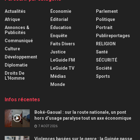
Actualités
Économie
Parlement
Afrique
Éditorial
Politique
Annonces &
Éducation
Portrait
Publicités
Enquête
Publireportages
Communiqué
Faits Divers
RELIGION
Culture
Justice
Santé
Développement
LeGuide FM
SÉCURITÉ
Diplomatie
LeGuide TV
Société
Droits De
Médias
Sports
L'Homme
Monde
Infos récentes
Boké-Gaoual : sur la route nationale, un pont
hors d’usage paralyse tout un axe économique
7 AOÛT 2026
Violences basées sur le genre : la Guinée passe