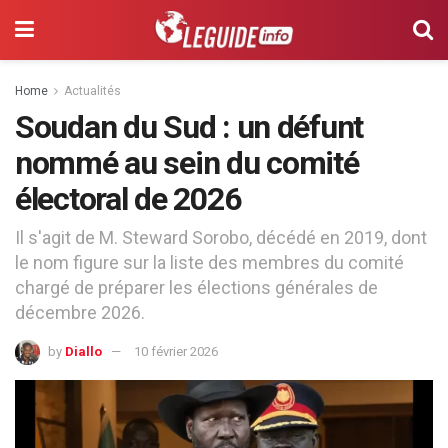
Home
Actualités
Soudan du Sud : un défunt
nommé au sein du comité
électoral de 2026
Il s'agit de M. Steward Sorobo, décédé en 2019, dont
le nom figure sur la liste des membres du comité
chargé de préparer les élections générales de
décembre 2026.
by
Diallo
10 février 2026