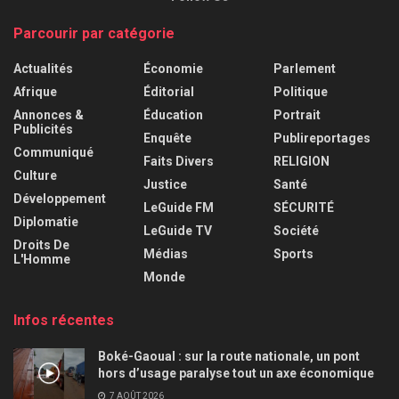
Parcourir par catégorie
Actualités
Économie
Parlement
Afrique
Éditorial
Politique
Annonces &
Éducation
Portrait
Publicités
Enquête
Publireportages
Communiqué
Faits Divers
RELIGION
Culture
Justice
Santé
Développement
LeGuide FM
SÉCURITÉ
Diplomatie
LeGuide TV
Société
Droits De
Médias
Sports
L'Homme
Monde
Infos récentes
Boké-Gaoual : sur la route nationale, un pont
hors d’usage paralyse tout un axe économique
7 AOÛT 2026