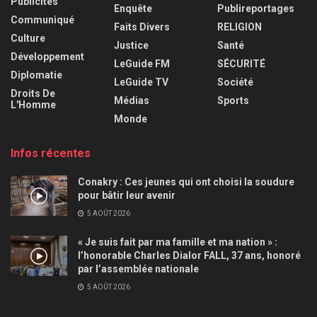
Publicités
Enquête
Publireportages
Communiqué
Faits Divers
RELIGION
Culture
Justice
Santé
Développement
LeGuide FM
SÉCURITÉ
Diplomatie
LeGuide TV
Société
Droits De
Médias
Sports
L'Homme
Monde
Infos récentes
Conakry : Ces jeunes qui ont choisi la soudure
pour bâtir leur avenir
5 AOÛT 2026
« Je suis fait par ma famille et ma nation » :
l’honorable Charles Dialor FALL, 37 ans, honoré
par l’assemblée nationale
5 AOÛT 2026