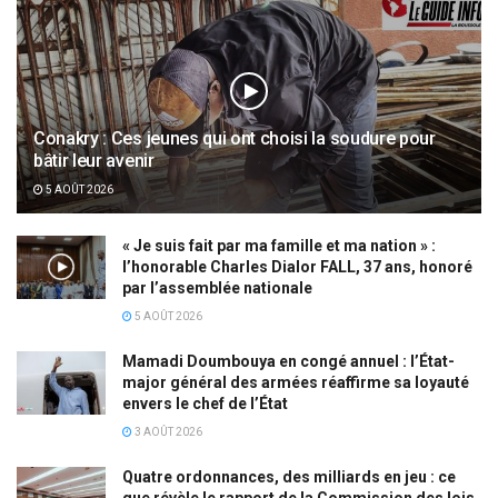
Conakry : Ces jeunes qui ont choisi la soudure pour
bâtir leur avenir
5 AOÛT 2026
« Je suis fait par ma famille et ma nation » :
l’honorable Charles Dialor FALL, 37 ans, honoré
par l’assemblée nationale
5 AOÛT 2026
Mamadi Doumbouya en congé annuel : l’État-
major général des armées réaffirme sa loyauté
envers le chef de l’État
3 AOÛT 2026
Quatre ordonnances, des milliards en jeu : ce
que révèle le rapport de la Commission des lois