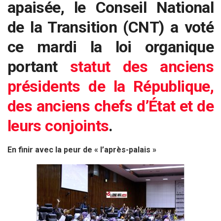
apaisée, le Conseil National
de la Transition (CNT) a voté
ce mardi la loi organique
portant
statut des anciens
présidents de la République,
des anciens chefs d’État et de
leurs conjoints
.
En finir avec la peur de « l’après-palais »