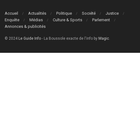
Accueil
Actualités
Politique
Société
Justice
Enquête
Médias
Culture & Sports
Parlement
Annonces & publicités
© 2024
Le Guide Info
- La Boussole exacte de l'info by
Magic
.