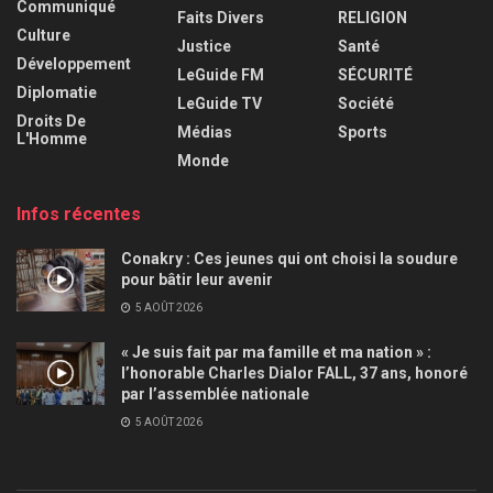
Communiqué
Faits Divers
RELIGION
Culture
Justice
Santé
Développement
LeGuide FM
SÉCURITÉ
Diplomatie
LeGuide TV
Société
Droits De
Médias
Sports
L'Homme
Monde
Infos récentes
Conakry : Ces jeunes qui ont choisi la soudure
pour bâtir leur avenir
5 AOÛT 2026
« Je suis fait par ma famille et ma nation » :
l’honorable Charles Dialor FALL, 37 ans, honoré
par l’assemblée nationale
5 AOÛT 2026