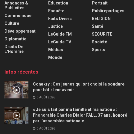
Annonces &
Éducation
Portrait
Publicités
Enquête
Publireportages
Communiqué
Faits Divers
RELIGION
Culture
Justice
Santé
Développement
LeGuide FM
SÉCURITÉ
Diplomatie
LeGuide TV
Société
Droits De
Médias
Sports
L'Homme
Monde
Infos récentes
Conakry : Ces jeunes qui ont choisi la soudure
pour bâtir leur avenir
5 AOÛT 2026
« Je suis fait par ma famille et ma nation » :
l’honorable Charles Dialor FALL, 37 ans, honoré
par l’assemblée nationale
5 AOÛT 2026