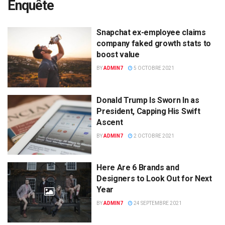
Enquête
Snapchat ex-employee claims
company faked growth stats to
boost value
BY
ADMIN7
5 OCTOBRE 2021
Donald Trump Is Sworn In as
President, Capping His Swift
Ascent
BY
ADMIN7
2 OCTOBRE 2021
Here Are 6 Brands and
Designers to Look Out for Next
Year
BY
ADMIN7
24 SEPTEMBRE 2021