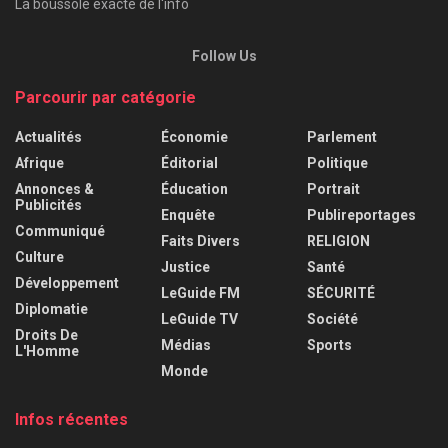
La boussole exacte de l'info
Follow Us
Parcourir par catégorie
Actualités
Économie
Parlement
Afrique
Éditorial
Politique
Annonces &
Éducation
Portrait
Publicités
Enquête
Publireportages
Communiqué
Faits Divers
RELIGION
Culture
Justice
Santé
Développement
LeGuide FM
SÉCURITÉ
Diplomatie
LeGuide TV
Société
Droits De
Médias
Sports
L'Homme
Monde
Infos récentes