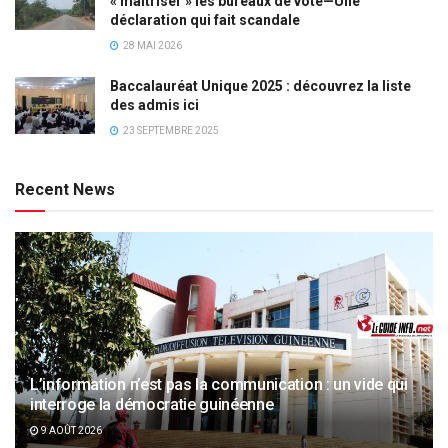
« maîtriser » les bureaux de vote—Une
déclaration qui fait scandale
28 MAI 2026
Baccalauréat Unique 2025 : découvrez la liste
des admis ici
23 SEPTEMBRE 2025
Recent News
L’information n’est pas la communication : un vide qui
interroge la démocratie guinéenne
9 AOÛT 2026