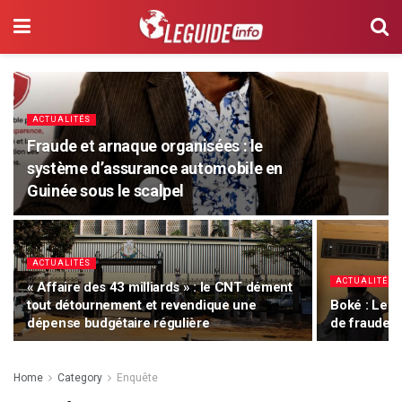
ACTUALITÉS
Fraude et arnaque organisées : le
système d’assurance automobile en
Guinée sous le scalpel
ACTUALITÉS
ACTUALITÉS
« Affaire des 43 milliards » : le CNT dément
tout détournement et revendique une
Boké : Le 
dépense budgétaire régulière
de fraude 
Home
Category
Enquête