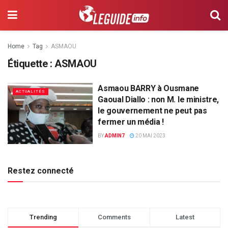
Home
Tag
ASMAOU
Étiquette :
ASMAOU
Asmaou BARRY à Ousmane
ACTUALITÉS
Gaoual Diallo : non M. le ministre,
le gouvernement ne peut pas
fermer un média !
BY
ADMIN7
20 MAI 2023
Restez connecté
Trending
Comments
Latest