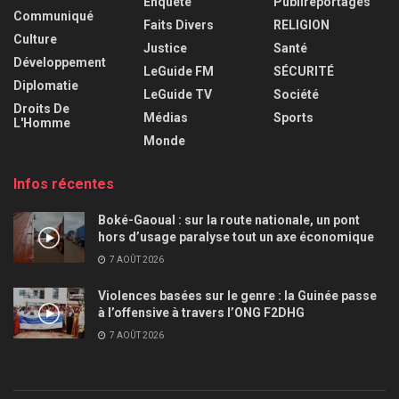
Enquête
Publireportages
Communiqué
Faits Divers
RELIGION
Culture
Justice
Santé
Développement
LeGuide FM
SÉCURITÉ
Diplomatie
LeGuide TV
Société
Droits De
Médias
Sports
L'Homme
Monde
Infos récentes
Boké-Gaoual : sur la route nationale, un pont
hors d’usage paralyse tout un axe économique
7 AOÛT 2026
Violences basées sur le genre : la Guinée passe
à l’offensive à travers l’ONG F2DHG
7 AOÛT 2026