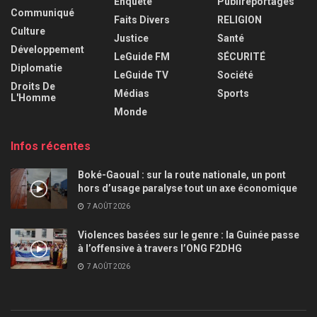
Enquête
Publireportages
Communiqué
Faits Divers
RELIGION
Culture
Justice
Santé
Développement
LeGuide FM
SÉCURITÉ
Diplomatie
LeGuide TV
Société
Droits De
Médias
Sports
L'Homme
Monde
Infos récentes
Boké-Gaoual : sur la route nationale, un pont
hors d’usage paralyse tout un axe économique
7 AOÛT 2026
Violences basées sur le genre : la Guinée passe
à l’offensive à travers l’ONG F2DHG
7 AOÛT 2026