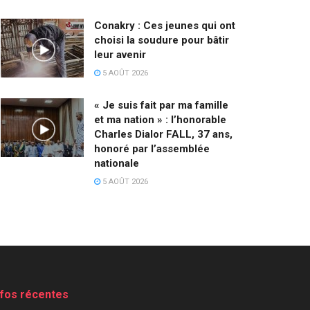
Conakry : Ces jeunes qui ont
choisi la soudure pour bâtir
leur avenir
5 AOÛT 2026
« Je suis fait par ma famille
et ma nation » : l’honorable
Charles Dialor FALL, 37 ans,
honoré par l’assemblée
nationale
5 AOÛT 2026
nfos récentes