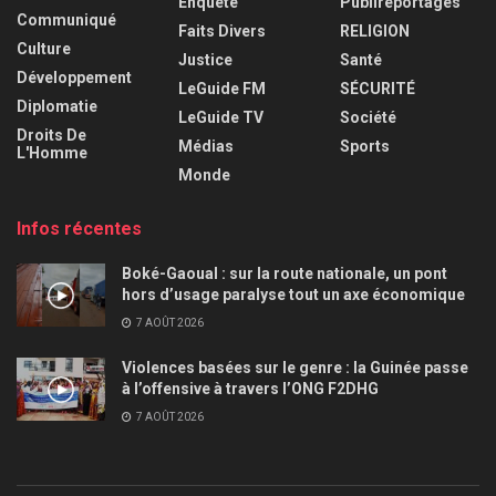
Enquête
Publireportages
Communiqué
Faits Divers
RELIGION
Culture
Justice
Santé
Développement
LeGuide FM
SÉCURITÉ
Diplomatie
LeGuide TV
Société
Droits De
Médias
Sports
L'Homme
Monde
Infos récentes
Boké-Gaoual : sur la route nationale, un pont
hors d’usage paralyse tout un axe économique
7 AOÛT 2026
Violences basées sur le genre : la Guinée passe
à l’offensive à travers l’ONG F2DHG
7 AOÛT 2026