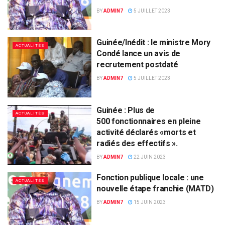
BY
ADMIN7
5 JUILLET 2023
Guinée/Inédit : le ministre Mory
ACTUALITÉS
Condé lance un avis de
recrutement postdaté
BY
ADMIN7
5 JUILLET 2023
Guinée : Plus de
ACTUALITÉS
500 fonctionnaires en pleine
activité déclarés «morts et
radiés des effectifs ».
BY
ADMIN7
22 JUIN 2023
Fonction publique locale : une
ACTUALITÉS
nouvelle étape franchie (MATD)
BY
ADMIN7
15 JUIN 2023