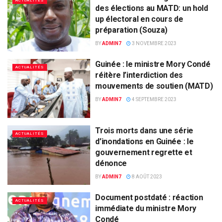
ACTUALITÉS
des élections au MATD: un hold
up électoral en cours de
préparation (Souza)
BY
ADMIN7
3 NOVEMBRE 2023
Guinée : le ministre Mory Condé
ACTUALITÉS
réitère l’interdiction des
mouvements de soutien (MATD)
BY
ADMIN7
4 SEPTEMBRE 2023
Trois morts dans une série
ACTUALITÉS
d’inondations en Guinée : le
gouvernement regrette et
dénonce
BY
ADMIN7
8 AOÛT 2023
Document postdaté : réaction
ACTUALITÉS
immédiate du ministre Mory
Condé