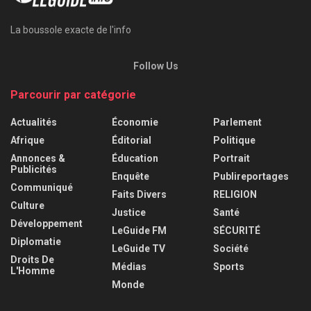
La boussole exacte de l'info
Follow Us
Parcourir par catégorie
Actualités
Économie
Parlement
Afrique
Éditorial
Politique
Annonces &
Éducation
Portrait
Publicités
Enquête
Publireportages
Communiqué
Faits Divers
RELIGION
Culture
Justice
Santé
Développement
LeGuide FM
SÉCURITÉ
Diplomatie
LeGuide TV
Société
Droits De
Médias
Sports
L'Homme
Monde