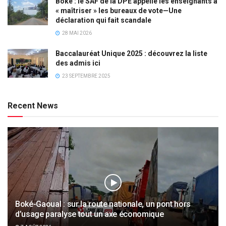
Boké : le SAF de la DPE appelle les enseignants à
« maîtriser » les bureaux de vote—Une
déclaration qui fait scandale
28 MAI 2026
Baccalauréat Unique 2025 : découvrez la liste
des admis ici
23 SEPTEMBRE 2025
Recent News
Boké-Gaoual : sur la route nationale, un pont hors
d’usage paralyse tout un axe économique