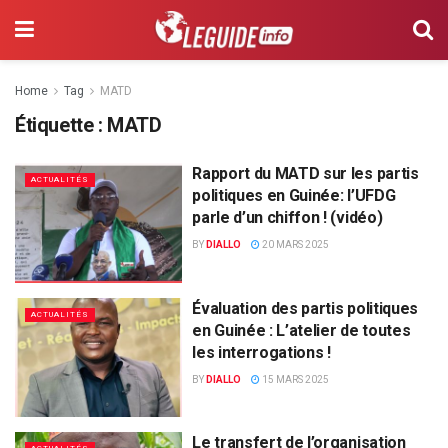
Home
Tag
MATD
Étiquette :
MATD
Rapport du MATD sur les partis
ACTUALITÉS
politiques en Guinée: l’UFDG
parle d’un chiffon ! (vidéo)
BY
DIALLO
20 MARS 2025
Évaluation des partis politiques
ACTUALITÉS
en Guinée : L’atelier de toutes
les interrogations !
BY
DIALLO
15 MARS 2025
Le transfert de l’organisation